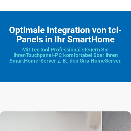
Optimale Integration von tci-
Panels in Ihr SmartHome
Mit TecTool Professional steuern Sie
IhrenTouchpanel-PC komfortabel über Ihren
SmartHome-Server z. B., den Gira HomeServer.