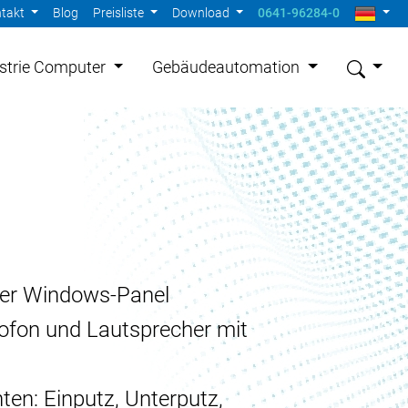
takt
Blog
Preisliste
Download
0641-96284-0
strie Computer
Gebäudeautomation
oder Windows-Panel
rofon und Lautsprecher mit
en: Einputz, Unterputz,