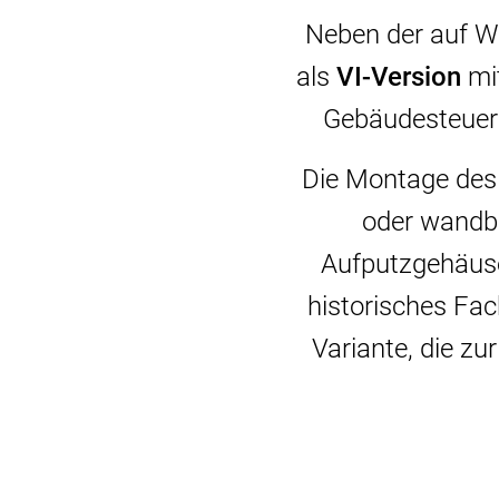
Neben der auf 
als
VI
-Version
mit
Gebäudesteueru
Die Montage des 
oder wandb
Aufputzgehäuse
historisches Fa
Variante, die z