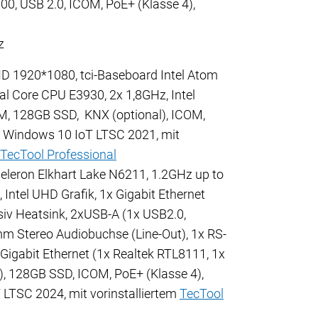
00, USB 2.0, ICOM, PoE+ (Klasse 4),
z
HD 1920*1080, tci-Baseboard Intel Atom
al Core CPU E3930, 2x 1,8GHz, Intel
, 128GB SSD, KNX (optional), ICOM,
, Windows 10 IoT LTSC 2021, mit
TecTool Professional
Celeron Elkhart Lake N6211, 1.2GHz up to
Intel UHD Grafik, 1x Gigabit Ethernet
ssiv Heatsink, 2xUSB-A (1x USB2.0,
m Stereo Audiobuchse (Line-Out), 1x RS-
Gigabit Ethernet (1x Realtek RTL8111, 1x
, 128GB SSD, ICOM, PoE+ (Klasse 4),
LTSC 2024, mit vorinstalliertem
TecTool