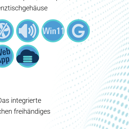
enztischgehäuse
as integrierte
chen freihändiges