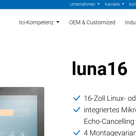
Unternehmen
Karriere
Kon
tci-Kompetenz
OEM & Customized
Indu
luna16
16-Zoll Linux- 
integriertes Mik
Echo-Cancelling
4 Montagevariant