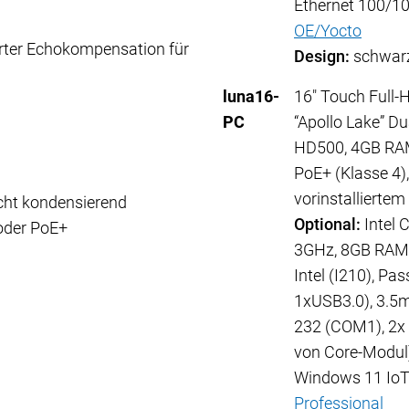
Ethernet 100/10
OE/Yocto
erter Echokompensation für
Design:
schwar
luna16-
16" Touch Full-
PC
“Apollo Lake” Du
HD500, 4GB RAM
PoE+ (Klasse 4)
vorinstalliertem
nicht kondensierend
Optional:
Intel 
 oder PoE+
3GHz, 8GB RAM, 
Intel (I210), Pa
1xUSB3.0), 3.5m
232 (COM1), 2x 
von Core-Modul)
Windows 11 IoT 
Professional