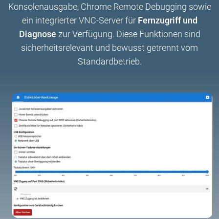
Konsolenausgabe, Chrome Remote Debugging sowie
ein integrierter VNC-Server für
Fernzugriff und
Diagnose
zur Verfügung. Diese Funktionen sind
sicherheitsrelevant und bewusst getrennt vom
Standardbetrieb.