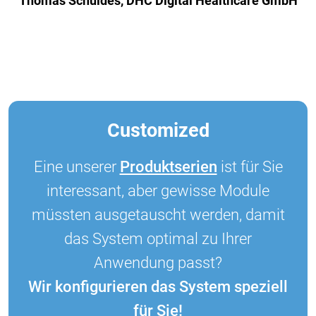
Thomas Schuldes, DHC Digital Healthcare GmbH
Thomas Schuldes, DHC Digital Healthcare GmbH
Thomas Schuldes, DHC Digital Healthcare GmbH
Customized
Eine unserer
Produktserien
ist für Sie
interessant, aber gewisse Module
müssten ausgetauscht werden, damit
das System optimal zu Ihrer
Anwendung passt?
Wir konfigurieren das System speziell
für Sie!