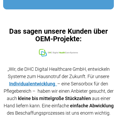
Das sagen unsere Kunden über
OEM-Projekte:
„Wir, die DHC Digital Healthcare GmbH, entwickeln
„Wir, die DHC Digital Healthcare GmbH, entwickeln
„Wir, die DHC Digital Healthcare GmbH, entwickeln
Systeme zum Hausnotruf der Zukunft. Für unsere
Systeme zum Hausnotruf der Zukunft. Für unsere
Systeme zum Hausnotruf der Zukunft. Für unsere
Individualentwicklung
Individualentwicklung
Individualentwicklung
– eine Sensorbox für den
– eine Sensorbox für den
– eine Sensorbox für den
Pflegebereich – haben wir einen Anbieter gesucht, der
Pflegebereich – haben wir einen Anbieter gesucht, der
Pflegebereich – haben wir einen Anbieter gesucht, der
auch
auch
auch
kleine bis mittelgroße Stückzahlen
kleine bis mittelgroße Stückzahlen
kleine bis mittelgroße Stückzahlen
aus einer
aus einer
aus einer
Hand liefern kann. Eine einfache
Hand liefern kann. Eine einfache
Hand liefern kann. Eine einfache
einfache Abwicklung
einfache Abwicklung
einfache Abwicklung
des Beschaffungsprozesses ist uns enorm wichtig.
des Beschaffungsprozesses ist uns enorm wichtig.
des Beschaffungsprozesses ist uns enorm wichtig.