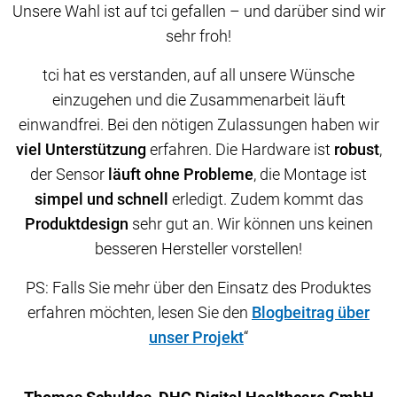
Unsere Wahl ist auf tci gefallen – und darüber sind wir
Unsere Wahl ist auf tci gefallen – und darüber sind wir
Unsere Wahl ist auf tci gefallen – und darüber sind wir
sehr froh!
sehr froh!
sehr froh!
tci hat es verstanden, auf all unsere Wünsche
tci hat es verstanden, auf all unsere Wünsche
tci hat es verstanden, auf all unsere Wünsche
einzugehen und die Zusammenarbeit läuft
einzugehen und die Zusammenarbeit läuft
einzugehen und die Zusammenarbeit läuft
einwandfrei. Bei den nötigen Zulassungen haben wir
einwandfrei. Bei den nötigen Zulassungen haben wir
einwandfrei. Bei den nötigen Zulassungen haben wir
viel Unterstützung
viel Unterstützung
viel Unterstützung
erfahren. Die Hardware ist
erfahren. Die Hardware ist
erfahren. Die Hardware ist
robust
robust
robust
,
,
,
der Sensor
der Sensor
der Sensor
läuft ohne Probleme
läuft ohne Probleme
läuft ohne Probleme
, die Montage ist
, die Montage ist
, die Montage ist
simpel und schnell
simpel und schnell
simpel und schnell
erledigt. Zudem kommt das
erledigt. Zudem kommt das
erledigt. Zudem kommt das
Produktdesign
Produktdesign
Produktdesign
sehr gut an. Wir können uns keinen
sehr gut an. Wir können uns keinen
sehr gut an. Wir können uns keinen
besseren Hersteller vorstellen!
besseren Hersteller vorstellen!
besseren Hersteller vorstellen!
PS: Falls Sie mehr über den Einsatz des Produktes
PS: Falls Sie mehr über den Einsatz des Produktes
PS: Falls Sie mehr über den Einsatz des Produktes
erfahren möchten, lesen Sie den
erfahren möchten, lesen Sie den
erfahren möchten, lesen Sie den
Blogbeitrag über
Blogbeitrag über
Blogbeitrag über
unser Projekt
unser Projekt
unser Projekt
“
“
“