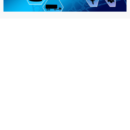
Web-Panels als Basis für Industrie
4.0
Unabhängig vom Schlagwort
Industrie 4.0
oder
IIoT
–
das industrielle Internet der Dinge – bietet die
Digitalisierung in der Fabrik umfassende Möglichkeiten
zur Steigerung der...
zum Blogbeitrag >
Follow us
Kontakt
Newsletter
Impressum
AVB