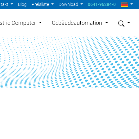
takt
Blog
Preisliste
Download
0641-96284-0
strie Computer
Gebäudeautomation