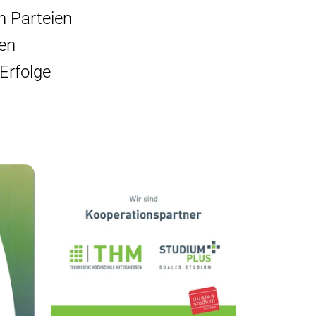
n Parteien
gen
Erfolge