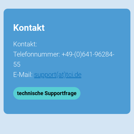
Kontakt
Kontakt:
Telefonnummer: +49-(0)641-96284-
55
E-Mail:
support(at)tci.de
technische Supportfrage