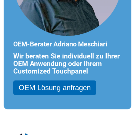
OEM-Berater Adriano Meschiari
Wir beraten Sie individuell zu Ihrer
OEM Anwendung oder Ihrem
Customized Touchpanel
OEM Lösung anfragen