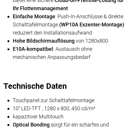
bietet eine sichere
Cloud-on-Premise-Lösung
für
Ihr Flottenmanagement
Einfache Montage
: Push-In-Anschlüsse & direkte
Schalttafelmontage
(WP10A Exzenter-Montage)
reduziert den Installationsaufwand
Hohe Bildschirmauflösung
von 1280x800
E10A
-kompatibel
: Austausch ohne
mechanischen Anpassungsbedarf
Technische Daten
Touchpanel zur Schalttafelmontage
10“ LED-TFT , 1280 x 800, 450 cd/m²
kapazitiver Multitouch
Optical Bonding
sorgt für ein scharfes und